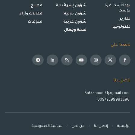
بودكاست غزة
شؤون إسرائيلية
مطبخ
بوست
شؤون دولية
مقالات وأراء
تقارير
شؤون عربية
منوعات
تكنولوجيا
صحة وجمال
تابعنا على
اتصل بنا
Sakkanaom71@gmail.com
00972599993896
الرئيسية
إتصل بنا
من نحن
سياسة الخصوصية