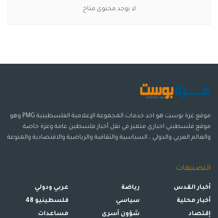
لا يوجد محتوى متاح
موقع غزة بوست هو احد خدمات المجموعة الإعلامية الفلسطينية PMG وهو
موقع فلسطيني اخباري متميز في نقل أخبار فلسطين عامة وغزة خاصة
والعالم العربي والدولي ، السياسية والثقافية والرياضية والاقتصادية والمنوعة
.
التصنيفات
أخبار القدس
رياضة
عربي ودولي
أخبار محلية
سياسي
فلسطينيو 48
إقتصاد
شؤون أسرى
مساعدات