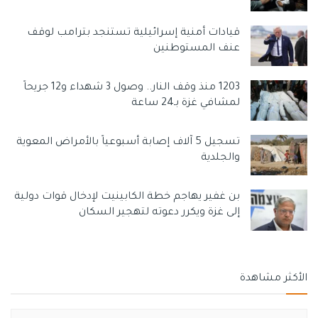
قيادات أمنية إسرائيلية تستنجد بترامب لوقف
عنف المستوطنين
1203 منذ وقف النار.. وصول 3 شهداء و12 جريحاً
لمشافي غزة بـ24 ساعة
تسجيل 5 آلاف إصابة أسبوعياً بالأمراض المعوية
والجلدية
بن غفير يهاجم خطة الكابينيت لإدخال قوات دولية
إلى غزة ويكرر دعوته لتهجير السكان
الأكثر مشاهدة