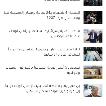
تحسم اللقب أمام نماء
الصحة: 4 شهداء بـ24 ساعة يرفعان الحصيلة منذ
وقف النار بغزة لـ1,207
قيادات أمنية إسرائيلية تستنجد بترامب لوقف
عنف المستوطنين
1203 منذ وقف النار.. وصول 3 شهداء و12 جريحاً
لمشافي غزة بـ24 ساعة
تسجيل 5 آلاف إصابة أسبوعياً بالأمراض المعوية
والجلدية
بن غفير يهاجم خطة الكابينيت لإدخال قوات دولية
إلى غزة ويكرر دعوته لتهجير السكان