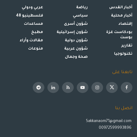
أخبار القدس
رياضة
عربي ودولي
أخبار محلية
سياسي
فلسطينيو 48
إقتصاد
شؤون أسرى
مساعدات
بودكاست غزة
شؤون إسرائيلية
مطبخ
بوست
شؤون دولية
مقالات وأراء
تقارير
شؤون عربية
منوعات
تكنولوجيا
صحة وجمال
تابعنا على
اتصل بنا
Sakkanaom71@gmail.com
00972599993896