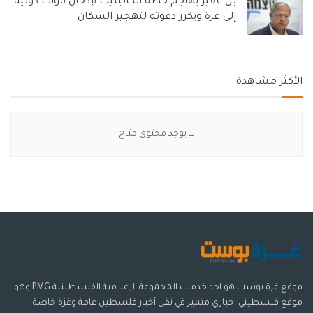
بن غفير يهاجم خطة الكابينيت لإدخال قوات دولية
إلى غزة ويكرر دعوته لتهجير السكان
الأكثر مشاهدة
لا يوجد محتوى متاح
موقع غزة بوست هو احد خدمات المجموعة الإعلامية الفلسطينية PMG وهو
موقع فلسطيني اخباري متميز في نقل أخبار فلسطين عامة وغزة خاصة