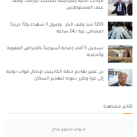
قيادات أمنية إسرائيلية تستنجد بترامب لوقف
عنف المستوطنين
1203 منذ وقف النار.. وصول 3 شهداء و12 جريحاً
لمشافي غزة بـ24 ساعة
تسجيل 5 آلاف إصابة أسبوعياً بالأمراض المعوية
والجلدية
بن غفير يهاجم خطة الكابينيت لإدخال قوات دولية
إلى غزة ويكرر دعوته لتهجير السكان
الأكثر مشاهدة
لا يوجد محتوى متاح