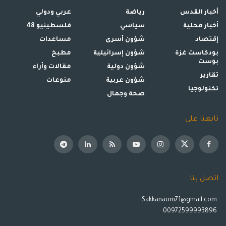
أخبار القدس
رياضة
عربي ودولي
أخبار محلية
سياسي
فلسطينيو 48
إقتصاد
شؤون أسرى
مساعدات
بودكاست غزة
شؤون إسرائيلية
مطبخ
بوست
شؤون دولية
مقالات وأراء
تقارير
شؤون عربية
منوعات
تكنولوجيا
صحة وجمال
تابعنا على
اتصل بنا
Sakkanaom71@gmail.com
00972599993896