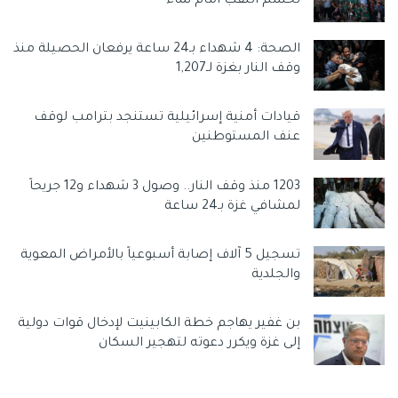
تحسم اللقب أمام نماء
الصحة: 4 شهداء بـ24 ساعة يرفعان الحصيلة منذ
وقف النار بغزة لـ1,207
قيادات أمنية إسرائيلية تستنجد بترامب لوقف
عنف المستوطنين
1203 منذ وقف النار.. وصول 3 شهداء و12 جريحاً
لمشافي غزة بـ24 ساعة
تسجيل 5 آلاف إصابة أسبوعياً بالأمراض المعوية
والجلدية
بن غفير يهاجم خطة الكابينيت لإدخال قوات دولية
إلى غزة ويكرر دعوته لتهجير السكان