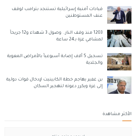
قيادات أمنية إسرائيلية تستنجد بترامب لوقف
عنف المستوطنين
1203 منذ وقف النار.. وصول 3 شهداء و12 جريحاً
لمشافي غزة بـ24 ساعة
تسجيل 5 آلاف إصابة أسبوعياً بالأمراض المعوية
والجلدية
بن غفير يهاجم خطة الكابينيت لإدخال قوات دولية
إلى غزة ويكرر دعوته لتهجير السكان
الأكثر مشاهدة