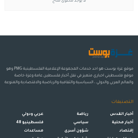
لا يوجد محتوى متاح
موقع غزة بوست هو احد خدمات المجموعة الإعلامية الفلسطينية PMG وهو
موقع فلسطيني اخباري متميز في نقل أخبار فلسطين عامة وغزة خاصة
والعالم العربي والدولي ، السياسية والثقافية والرياضية والاقتصادية والمنوعة
.
التصنيفات
أخبار القدس
رياضة
عربي ودولي
أخبار محلية
سياسي
فلسطينيو 48
إقتصاد
شؤون أسرى
مساعدات