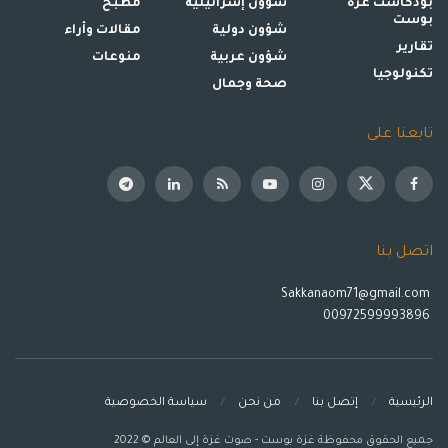
بودكاست غزة
شؤون إسرائيلية
مطبخ
بوست
شؤون دولية
مقالات وأراء
تقارير
شؤون عربية
منوعات
تكنولوجيا
صحة وجمال
تابعنا على
اتصل بنا
Sakkanaom71@gmail.com
00972599993896
الرئيسية
إتصل بنا
من نحن
سياسة الخصوصية
جميع الحقوق محفوظة غزة بوست - صوت غزة إلى العالم © 2022