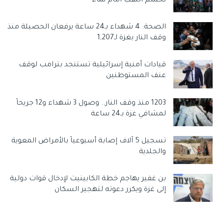
تحسم اللقب أمام نماء
الصحة: 4 شهداء بـ24 ساعة يرفعان الحصيلة منذ
وقف النار بغزة لـ1,207
قيادات أمنية إسرائيلية تستنجد بترامب لوقف
عنف المستوطنين
1203 منذ وقف النار.. وصول 3 شهداء و12 جريحاً
لمشافي غزة بـ24 ساعة
تسجيل 5 آلاف إصابة أسبوعياً بالأمراض المعوية
والجلدية
بن غفير يهاجم خطة الكابينيت لإدخال قوات دولية
إلى غزة ويكرر دعوته لتهجير السكان