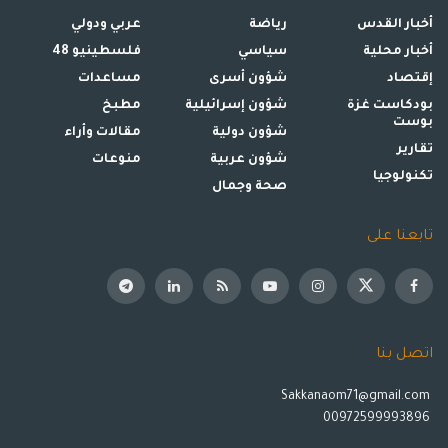
أخبار القدس
رياضة
عربي ودولي
أخبار محلية
سياسي
فلسطينيو 48
إقتصاد
شؤون أسرى
مساعدات
بودكاست غزة
شؤون إسرائيلية
مطبخ
بوست
شؤون دولية
مقالات وأراء
تقارير
شؤون عربية
منوعات
تكنولوجيا
صحة وجمال
تابعنا على
اتصل بنا
Sakkanaom71@gmail.com
00972599993896