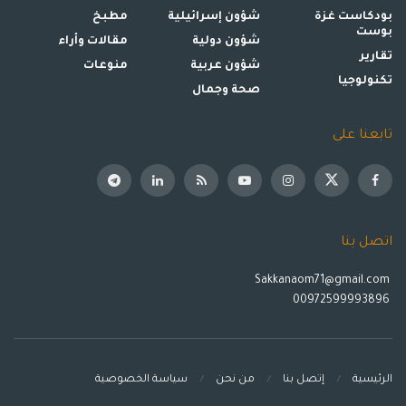
بودكاست غزة
شؤون إسرائيلية
مطبخ
بوست
شؤون دولية
مقالات وأراء
تقارير
شؤون عربية
منوعات
تكنولوجيا
صحة وجمال
تابعنا على
اتصل بنا
Sakkanaom71@gmail.com
00972599993896
الرئيسية
إتصل بنا
من نحن
سياسة الخصوصية