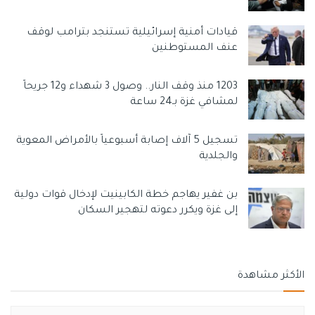
قيادات أمنية إسرائيلية تستنجد بترامب لوقف
عنف المستوطنين
1203 منذ وقف النار.. وصول 3 شهداء و12 جريحاً
لمشافي غزة بـ24 ساعة
تسجيل 5 آلاف إصابة أسبوعياً بالأمراض المعوية
والجلدية
بن غفير يهاجم خطة الكابينيت لإدخال قوات دولية
إلى غزة ويكرر دعوته لتهجير السكان
الأكثر مشاهدة