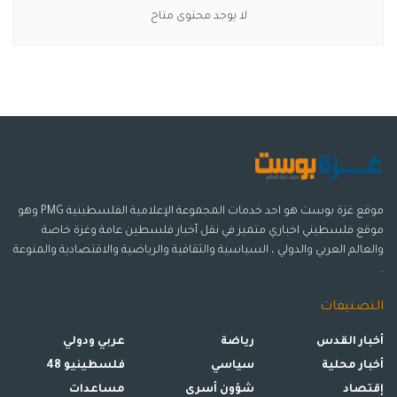
لا يوجد محتوى متاح
موقع غزة بوست هو احد خدمات المجموعة الإعلامية الفلسطينية PMG وهو
موقع فلسطيني اخباري متميز في نقل أخبار فلسطين عامة وغزة خاصة
والعالم العربي والدولي ، السياسية والثقافية والرياضية والاقتصادية والمنوعة
.
التصنيفات
أخبار القدس
رياضة
عربي ودولي
أخبار محلية
سياسي
فلسطينيو 48
إقتصاد
شؤون أسرى
مساعدات