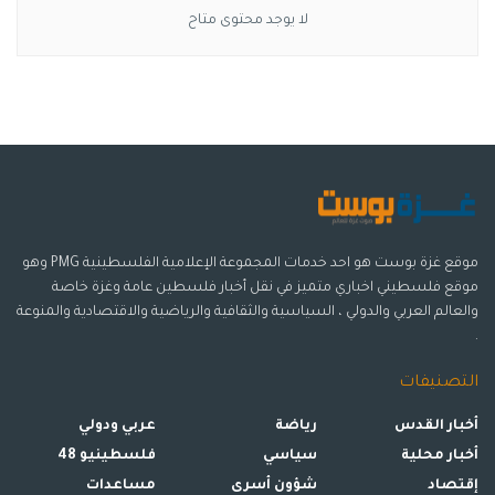
لا يوجد محتوى متاح
موقع غزة بوست هو احد خدمات المجموعة الإعلامية الفلسطينية PMG وهو
موقع فلسطيني اخباري متميز في نقل أخبار فلسطين عامة وغزة خاصة
والعالم العربي والدولي ، السياسية والثقافية والرياضية والاقتصادية والمنوعة
.
التصنيفات
أخبار القدس
رياضة
عربي ودولي
أخبار محلية
سياسي
فلسطينيو 48
إقتصاد
شؤون أسرى
مساعدات