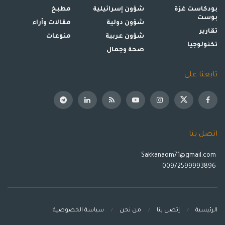
بودكاست غزة
شؤون إسرائيلية
مطبخ
بوست
شؤون دولية
مقالات وأراء
تقارير
شؤون عربية
منوعات
تكنولوجيا
صحة وجمال
تابعنا على
اتصل بنا
Sakkanaom71@gmail.com
00972599993896
الرئيسية
إتصل بنا
من نحن
سياسة الخصوصية