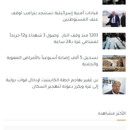
قيادات أمنية إسرائيلية تستنجد بترامب لوقف
عنف المستوطنين
1203 منذ وقف النار.. وصول 3 شهداء و12 جريحاً
لمشافي غزة بـ24 ساعة
تسجيل 5 آلاف إصابة أسبوعياً بالأمراض المعوية
والجلدية
بن غفير يهاجم خطة الكابينيت لإدخال قوات دولية
إلى غزة ويكرر دعوته لتهجير السكان
الأكثر مشاهدة