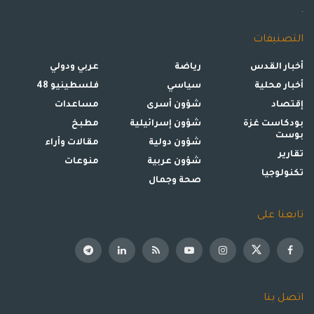
.
التصنيفات
أخبار القدس
رياضة
عربي ودولي
أخبار محلية
سياسي
فلسطينيو 48
إقتصاد
شؤون أسرى
مساعدات
بودكاست غزة
شؤون إسرائيلية
مطبخ
بوست
شؤون دولية
مقالات وأراء
تقارير
شؤون عربية
منوعات
تكنولوجيا
صحة وجمال
تابعنا على
اتصل بنا