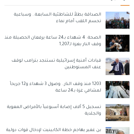
الصداقة بطلاً للشاطئية السابعة.. وسباعية
تحسم اللقب أمام نماء
الصحة: 4 شهداء بـ24 ساعة يرفعان الحصيلة منذ
وقف النار بغزة لـ1,207
قيادات أمنية إسرائيلية تستنجد بترامب لوقف
عنف المستوطنين
1203 منذ وقف النار.. وصول 3 شهداء و12 جريحاً
لمشافي غزة بـ24 ساعة
تسجيل 5 آلاف إصابة أسبوعياً بالأمراض المعوية
والجلدية
بن غفير يهاجم خطة الكابينيت لإدخال قوات دولية