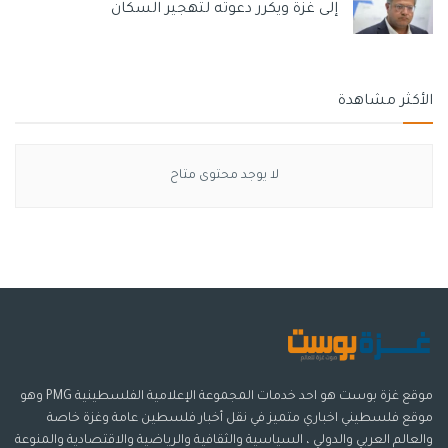
إلى غزة ويكرر دعوته لتهجير السكان
الأكثر مشاهدة
لا يوجد محتوى متاح
موقع غزة بوست هو احد خدمات المجموعة الإعلامية الفلسطينية PMG وهو
موقع فلسطيني اخباري متميز في نقل أخبار فلسطين عامة وغزة خاصة
والعالم العربي والدولي ، السياسية والثقافية والرياضية والاقتصادية والمنوعة