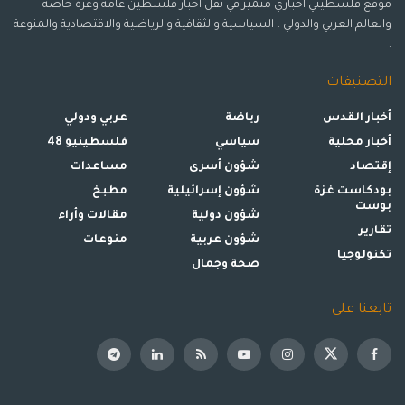
موقع فلسطيني اخباري متميز في نقل أخبار فلسطين عامة وغزة خاصة
والعالم العربي والدولي ، السياسية والثقافية والرياضية والاقتصادية والمنوعة
.
التصنيفات
أخبار القدس
رياضة
عربي ودولي
أخبار محلية
سياسي
فلسطينيو 48
إقتصاد
شؤون أسرى
مساعدات
بودكاست غزة
شؤون إسرائيلية
مطبخ
بوست
شؤون دولية
مقالات وأراء
تقارير
شؤون عربية
منوعات
تكنولوجيا
صحة وجمال
تابعنا على