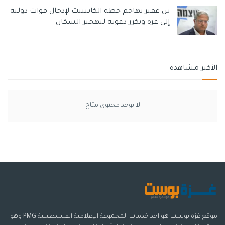
بن غفير يهاجم خطة الكابينيت لإدخال قوات دولية
إلى غزة ويكرر دعوته لتهجير السكان
الأكثر مشاهدة
لا يوجد محتوى متاح
موقع غزة بوست هو احد خدمات المجموعة الإعلامية الفلسطينية PMG وهو