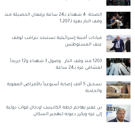
الصحة: 4 شهداء بـ24 ساعة يرفعان الحصيلة منذ
وقف النار بغزة لـ1,207
قيادات أمنية إسرائيلية تستنجد بترامب لوقف
عنف المستوطنين
1203 منذ وقف النار.. وصول 3 شهداء و12 جريحاً
لمشافي غزة بـ24 ساعة
تسجيل 5 آلاف إصابة أسبوعياً بالأمراض المعوية
والجلدية
بن غفير يهاجم خطة الكابينيت لإدخال قوات دولية
إلى غزة ويكرر دعوته لتهجير السكان