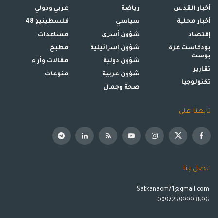
أخبار القدس
رياضة
عربي ودولي
أخبار محلية
سياسي
فلسطينيو 48
إقتصاد
شؤون أسرى
مساعدات
بودكاست غزة
شؤون إسرائيلية
مطبخ
بوست
شؤون دولية
مقالات وأراء
تقارير
شؤون عربية
منوعات
تكنولوجيا
صحة وجمال
تابعنا على
اتصل بنا
Sakkanaom71@gmail.com
00972599993896