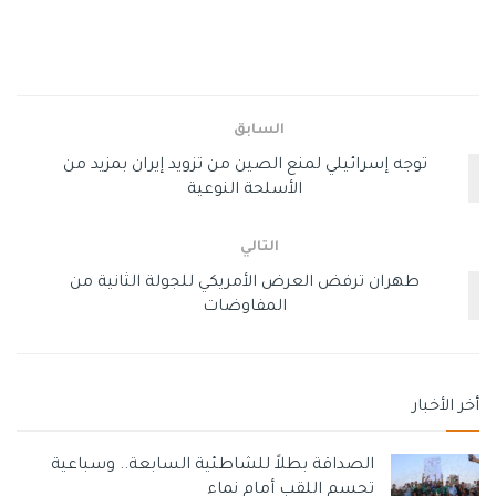
خلال الفترة المقبلة.
وذكرت الصحيفة أن بعض شركات الشحن بدأت بالفعل في إعادة
توجيه مسارات سفنها أو تقليل وتيرة الإبحار عبر المضيق، تحسبًا
السابق
لمزيد من التعقيدات التشغيلية، وهو ما قد يؤدي إلى زيادة زمن
الرحلات وارتفاع تكاليف النقل البحري عالميًا.
توجه إسرائيلي لمنع الصين من تزويد إيران بمزيد من
الأسلحة النوعية
كما حذّر محللون ملاحيون من أن استمرار هذا الوضع قد ينعكس
على أسواق الطاقة وسلاسل التوريد، نظرًا للأهمية الاستراتيجية
التالي
لمضيق هرمز باعتباره أحد أهم الممرات لنقل النفط والسلع بين
طهران ترفض العرض الأمريكي للجولة الثانية من
الخليج وبقية الأسواق العالمية.
المفاوضات
وسوم:
600 سفينة تجارية عالقة
مضيق هرمز
أخر الأخبار
الصداقة بطلاً للشاطئية السابعة.. وسباعية
تحسم اللقب أمام نماء