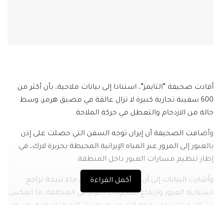
أفادت صحيفة “التايمز”، استنادا إلى بيانات ملاحية، بأن أكثر من
600 سفينة تجارية كبيرة لا تزال عالقة في مضيق هرمز، وسط
حالة من الازدحام والتعطل في حركة الملاحة.
وأضافت الصحيفة أن إيران توجه السفن التي حصلت على إذن
بالعبور إلى المرور عبر المياه الإيرانية المحيطة بجزيرة لارك، في
إطار تنظيم مسارات العبور داخل المنطقة.
وأشارت البيانات إلى أن هذا التكدس البحري جاء نتيجة تراجع
أكمل القراءة
انسيابية العبور وارتفاع مستويات التوتر في المنطقة، ما انعكس
بشكل مباشر على حركة الشحن وسلاسل الإمداد الدولية، وسط
حالة ترقب بين شركات النقل البحري لاحتمالات تطور الأوضاع