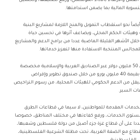
 العمل والارتقاء بالأداء المؤسسي، ورفع تصنيفها، وتحسين
تسوية المالية بما يضمن استدامتها.
 نحو استقطاب التمويل والمنح اللازمة لمشاريع البنية
ات وهيئات الحكم المحلي، ويضاعف أثرها في تحسين حياة
لال الأشهر القليلة الماضية عددا من برامج الدعم والمشاريع
لمجالس المنتخبة الاستفادة منها لتعزيز خدماتها.
وأوضح مصطفى أن هذه البرامج تشمل 50 مليون دولار عبر الصناديق العربية والإسلامية مخصصة
لهيئات الحكم المحلي، إضافة إلى برامج بقيمة 40 مليون يورو من خلال صندوق تطوير وإقراض
ى جانب أكثر من 170 مليون شيقل من الدعم الحكومي للهيئات المحلية، من رسوم التراخيص
ات السير.
ز الخدمات المقدمة للمواطنين، لا سيما في قطاعات الطرق
 مستوى الخدمات، ورفع كفاءتها في مختلف المناطق، خصوصا
شددا على أن قطاع غزة جزء أصيل من دولة فلسطين وشعبها،
لقطاع مع الضفة الغربية، تحت مظلة الشرعية الفلسطينية،