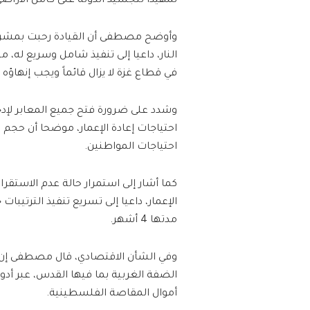
تمهيدا لتجسيد الدولة على كامل الأراض
النار، داعيا إلى تنفيذ شامل وسريع له، م
في قطاع غزة لا يزال قائماً ويجب إنهاؤ
وشدد على ضرورة فتح جميع المعابر لإدخا
احتياجات إعادة الإعمار، موضحا أن حجم ا
احتياجات المواطنين.
كما أشار إلى استمرار حالة عدم الاستقرار
مدتها 4 أشهر.
وفي الشأن الاقتصادي، قال مصطفى إن ال
الضفة الغربية بما فيها القدس، عبر أد
أموال المقاصة الفلسطينية.