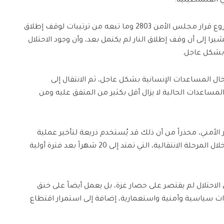
ي الفلسطينية.
وأوضح مصطفى أن القيادة رحبت بمشروع قرار مجلس الأمن 2803 وما تبعه من ترتيبات لوقف إطلاق
شيرا إلى أن وقف إطلاق النار لم يكتمل بعد، وأن وجود الاحتلال
ه بشكل عاجل.
ل المساعدات الإنسانية بشكل عاجل، ثم الانتقال إلى
لمساعدات الحالية لا يزال أقل بكثير من المتفق عليه ومن
 الأمني، محذراً من أن ذلك قد يُستخدم ذريعة لتأخير عملية
الإعمار، داعيا إلى تسريع تنفيذ الترتيبات خلال المرحلة الانتقالية، التي تمتد إلى 20 شهراً بعد فترة أولية
احتلال لم يقتصر على حصار غزة، بل يعمل أيضاً على خنق
وات سياسية وأمنية واستعمارية، إضافة إلى استمرار اقتطاع