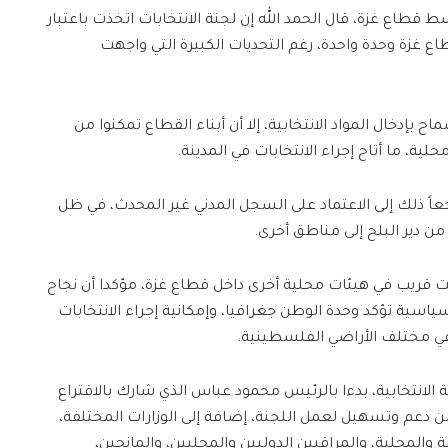
ط قطاع غزة، قال الحمد الله إن لجنة الانتخابات اتخذت باعتبار
 غزة وحدة واحدة، رغم التحديات الكبيرة التي واجهت
 بإدخال المواد الانتخابية، إلا أن أبناء القطاع تمكنوا من
لية، ما أتاح إجراء الانتخابات في المدينة.
غت نسبة التصويت 23%، مرجعاً ذلك إلى الاعتماد على السجل المدني غير المحدث، في ظل
من دير البلح إلى مناطق أخرى.
وقت قريب في هيئات محلية أخرى داخل قطاع غزة، مؤكدا أن نجاح
سياسية تؤكد وحدة الوطن جغرافيا، وإمكانية إجراء الانتخابات
 في مختلف الأراضي الفلسطينية.
 الانتخابية، بدءا بالرئيس محمود عباس الذي شارك بالاقتراع
من دعم وتسهيل لعمل اللجنة، إضافة إلى الوزارات المختلفة،
ة والمحلية، والمراقبين الدوليين والمحليين، والمانحين،