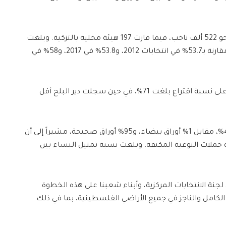
وأوضح أن عدد الناخبين المقترعين بلغ نحو 522 ألف ناخب، فيما فازت 197 هيئة محلية بالتزكية. وبلغت
نسبة الاقتراع في الضفة الغربية 56%، مقارنة بـ53.7% في انتخابات 2012، و53.8% في 2017، و58% في
وأشار إلى أن محافظة سلفيت سجلت أعلى نسبة اقتراع بلغت 71%، في حين سجلت دير البلح أقل
وأضاف أن نسبة الأوراق الباطلة بلغت 4%، مقابل 1% أوراق بيضاء، و95% أوراق صحيحة، مشيراً إلى أن
 حملات التوعية المكثفة. وبلغت نسبة تمثيل النساء بين
نة الانتخابات المركزية، وأبناء شعبنا على هذه الخطوة
لكامل والناجز في جميع الأراضي الفلسطينية، بما في ذلك