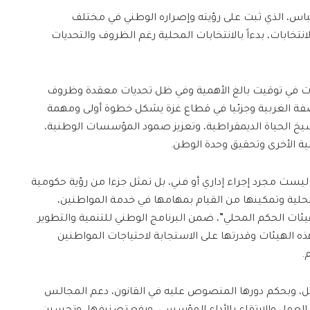
، الذي ثبت على رؤيته وإصراره الوطني في مختلف
انتخابات، بدءاً بالانتخابات المحلية رغم الظروف والتحديات
رت في توقيت بالغ الأهمية وفي ظل تحديات معقدة وظروف
الضفة الغربية وجزئيا في قطاع غزة يشكل خطوة أولى ومهمة
 الحياة الديمقراطية، وتعزيز صمود المؤسسات الوطنية،
ية الأخرى وتحقيق وحدة الوطن.
ة ليست مجرد إجراء إداري أو فني، بل تمثل جزءا من رؤية حكومية
محلية وتمكينها من القيام بمهامها في خدمة المواطنين،
ئات الحكم المحلي”، ضمن البرنامج الوطني للتنمية والتطوير
ذه الهيئات وقدرتها على الاستجابة لاحتياجات المواطنين
.
صل، وبحكم دورها المنصوص عليه في القانون، دعم المجالس