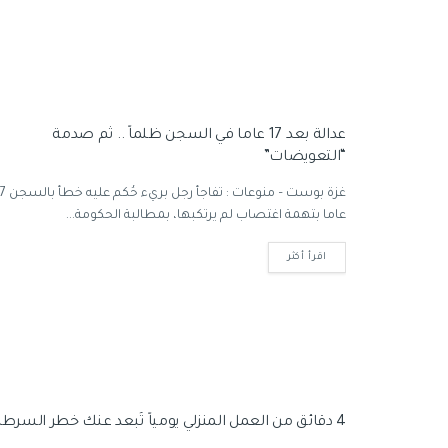
عدالة بعد 17 عاما في السجن ظلماً .. ثم صدمة
“التعويضات”
غزة بوست – منوعات : تفاجأ رجل بر
عاما بتهمة اغتصاب لم يرتكبها، بمطالبة الحكومة...
اقرأ أكثر
4 دقائق من العمل المنزلي يومياً تُبعد عنك خطر السرطان