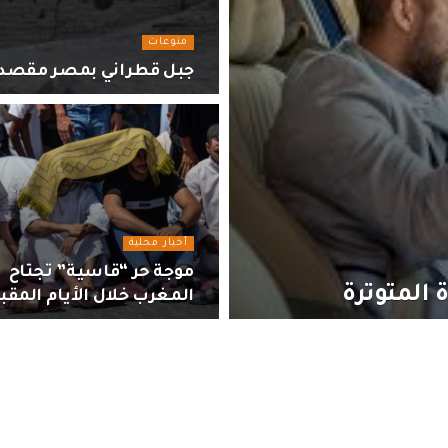
منوعات
جبل قطراني بمصر مقصد سياحي ي
أخبار محلية
موجة حر “قاسية” تجتاح
 المتوترة
المغرب خلال الأيام المقب