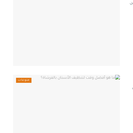
ن
منوعات