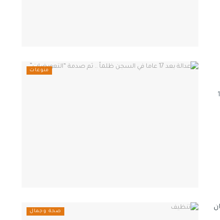
منوعات
يء حُكم عليه خطأ بالسجن 17
صحة وجمال