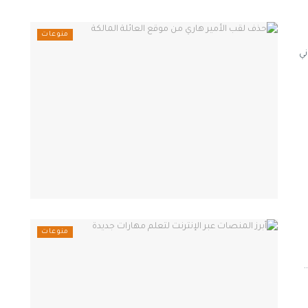
منوعات
ني
منوعات