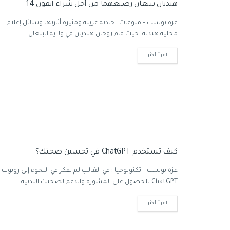
هنديان يبيعان رضيعهما من أجل شراء آيفون 14
غزة بوست – منوعات : حادثة غريبة ومثيرة أثارتها وسائل إعلام
محلية هندية، حيث قام زوجان هنديان في ولاية البنغال...
اقرأ أكثر
كيف تستخدم ChatGPT في تحسين صحتك؟
غزة بوست – تكنولوجيا : في الغالب لم تفكر في اللجوء إلى روبوت
ChatGPT للحصول على المشورة والدعم لصحتك البدنية...
اقرأ أكثر