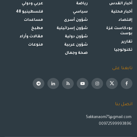
أخبار القدس
رياضة
عربي ودولي
أخبار محلية
سياسي
فلسطينيو 48
إقتصاد
شؤون أسرى
مساعدات
بودكاست غزة
شؤون إسرائيلية
مطبخ
بوست
شؤون دولية
مقالات وأراء
تقارير
شؤون عربية
منوعات
تكنولوجيا
صحة وجمال
تابعنا على
اتصل بنا
Sakkanaom71@gmail.com
00972599993896