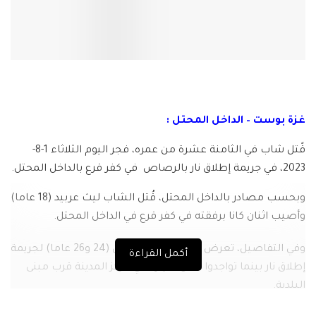
غزة بوست – الداخل المحتل :
قًتل شاب في الثامنة عشرة من عمره، فجر اليوم الثلاثاء 1-8-
2023، في جريمة إطلاق نار بالرصاص في كفر قرع بالداخل المحتل.
وبحسب مصادر بالداخل المحتل، قُتل الشاب ليث عربيد (18 عاما)
وأصيب اثنان كانا برفقته في كفر قرع في الداخل المحتل.
وفي التفاصيل، تعرض الضحية والمصابين (24 و26 عاما) لجريمة
أكمل القراءة
إطلاق نار بينما تواجدوا داخل سيارة في مركز المدينة قرب مبنى
البلدية.
وفي الإطار، أصيب 5 أشخاص في شفاعمرو والناصرة وسخنين