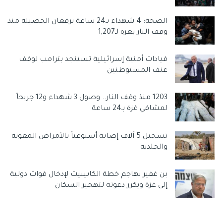
الصحة: 4 شهداء بـ24 ساعة يرفعان الحصيلة منذ
وقف النار بغزة لـ1,207
قيادات أمنية إسرائيلية تستنجد بترامب لوقف
عنف المستوطنين
1203 منذ وقف النار.. وصول 3 شهداء و12 جريحاً
لمشافي غزة بـ24 ساعة
تسجيل 5 آلاف إصابة أسبوعياً بالأمراض المعوية
والجلدية
بن غفير يهاجم خطة الكابينيت لإدخال قوات دولية
إلى غزة ويكرر دعوته لتهجير السكان