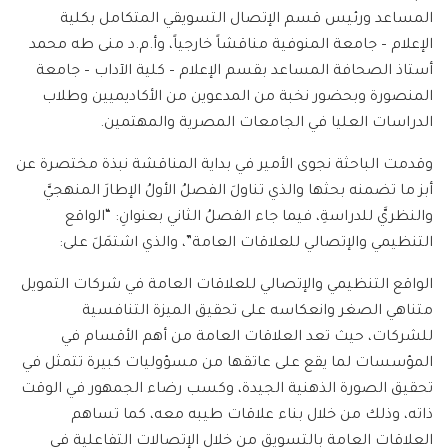
المساعد ورئيس قسم الإتصال التسويقي المتكامل بكلية
الإعلام – جامعة المنوفية مناقشاً خارجياً، وأ.م.د منى طه محمد
أستاذ الصحافة المساعد بقسم الإعلام – كلية الآداب – جامعة
المنصورة وبحضور نخبة من المدعوين من الأكاديميين وطلاب
الدراسات العليا في الجامعات المصرية والمهتمين.
وقدمت الباحثة نجوى الأمير في بداية المناقشة نبذة مختصرة عن
أبز ما تضمنه بحثها والذي تناولَ الفصلُ الأولُ الإطارَ المنهجيَّ
والنظريَّ للدراسةِ، فيما جاء الفصلُ الثاني بعنوانِ: “الواقع
التنظيمي والإتصالي للعلاقات العامة”، والذي اشتمَلَ على:
الواقع التنظيمي والإتصالي للعلاقات العامة في شركات التمويل
متناهي الصغر وانعكاسه على تحقيق الميزة التنافسية
للشركات، حيث تعد العلاقات العامة من أهم الأقسام في
المؤسسات لما يقع على عاتقها من مسؤوليات كبيرة تتمثل في
تحقيق الصورة الذهنية الجيدة، وكسب رضاء الجمهور في الوقت
ذاته، وذلك من خلال بناء علاقات طيبه معه، كما تساهم
العلاقات العامة بالتسويق من خلال الإتصالات التفاعلية في