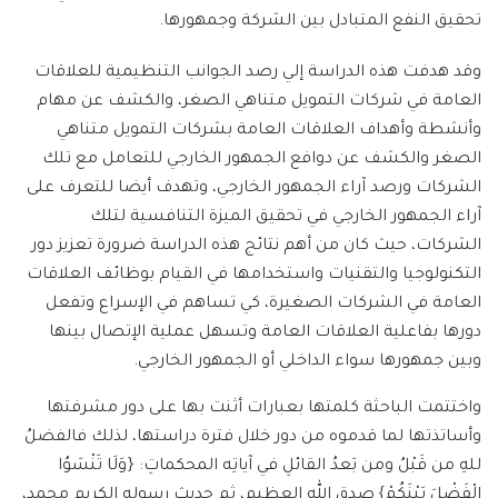
تحقيق النفع المتبادل بين الشركة وجمهورها.
وقد هدفت هذه الدراسة إلي رصد الجوانب التنظيمية للعلاقات
العامة في شركات التمويل متناهي الصغر، والكشف عن مهام
وأنشطة وأهداف العلاقات العامة بشركات التمويل متناهي
الصغر والكشف عن دوافع الجمهور الخارجي للتعامل مع تلك
الشركات ورصد آراء الجمهور الخارجي، وتهدف أيضا للتعرف على
آراء الجمهور الخارجي في تحقيق الميزة التنافسية لتلك
الشركات، حيث كان من أهم نتائج هذه الدراسة ضرورة تعزيز دور
التكنولوجيا والتقنيات واستخدامها في القيام بوظائف العلاقات
العامة في الشركات الصغيرة، كي تساهم في الإسراع وتفعل
دورها بفاعلية العلاقات العامة وتسهل عملية الإتصال بينها
وبين جمهورها سواء الداخلي أو الجمهور الخارجي.
واختتمت الباحثة كلمتها بعبارات أثنت بها على دور مشرفتها
وأساتذتها لما قدموه من دور خلال فترة دراستها، لذلك فالفضلُ
للهِ من قَبْلُ ومن بَعدُ القائلِ في آياتِه المحكماتِ: {وَلَا تَنْسَوُا
الْفَضْلَ بَيْنَكُمْ} صدق الله العظيم، ثم حديثِ رسولِه الكريمِ محمدٍ،