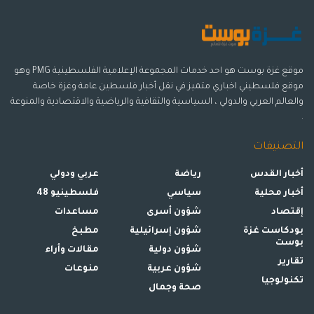
موقع غزة بوست هو احد خدمات المجموعة الإعلامية الفلسطينية PMG وهو
موقع فلسطيني اخباري متميز في نقل أخبار فلسطين عامة وغزة خاصة
والعالم العربي والدولي ، السياسية والثقافية والرياضية والاقتصادية والمنوعة
.
التصنيفات
أخبار القدس
رياضة
عربي ودولي
أخبار محلية
سياسي
فلسطينيو 48
إقتصاد
شؤون أسرى
مساعدات
بودكاست غزة
شؤون إسرائيلية
مطبخ
بوست
شؤون دولية
مقالات وأراء
تقارير
شؤون عربية
منوعات
تكنولوجيا
صحة وجمال