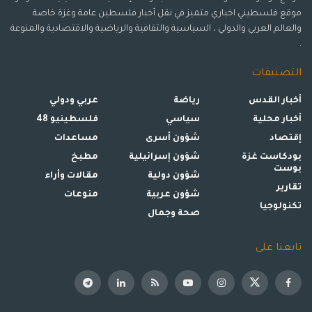
موقع فلسطيني اخباري متميز في نقل أخبار فلسطين عامة وغزة خاصة
والعالم العربي والدولي ، السياسية والثقافية والرياضية والاقتصادية والمنوعة
.
التصنيفات
أخبار القدس
رياضة
عربي ودولي
أخبار محلية
سياسي
فلسطينيو 48
إقتصاد
شؤون أسرى
مساعدات
بودكاست غزة
شؤون إسرائيلية
مطبخ
بوست
شؤون دولية
مقالات وأراء
تقارير
شؤون عربية
منوعات
تكنولوجيا
صحة وجمال
تابعنا على