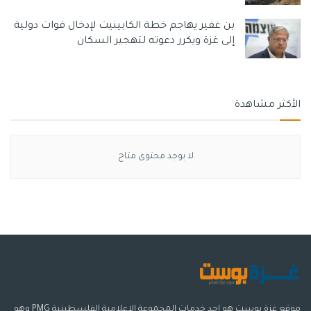
بن غفير يهاجم خطة الكابينيت لإدخال قوات دولية
إلى غزة ويكرر دعوته لتهجير السكان
الأكثر مشاهدة
لا يوجد محتوى متاح
موقع غزة بوست هو احد خدمات المجموعة الإعلامية الفلسطينية PMG وهو