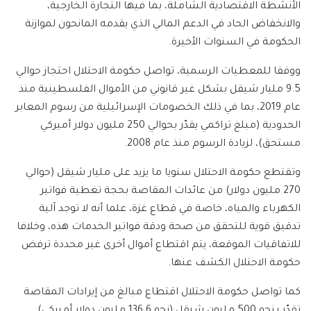
الأنشطة الاقتصادية الشاملة، بما فيها التجارة الخارجية،
والانخفاض الحاد في الدعم المالي الذي يقدمه المانحون لموازنة
الحكومة في السنوات الأخيرة.
ووفقا للمعطيات الرسمية، تواصل حكومة الاحتلال احتجاز حوالي
9.5 مليار شيقل بشكل غير قانوني من الأموال الفلسطينية منذ
عام 2019، بما في ذلك الخصومات الإسرائيلية من رسوم المعابر
الحدودية (مبلغ تراكمي يقدّر بحوالي 250 مليون دولار أميركي
مستحق)، لزيادة الرسوم منذ عام 2008.
وتقتطع حكومة الاحتلال سنويا ما يزيد على مليار شيقل (حوالي
270 مليون دولار) من عائدات المقاصة بحجة تغطية فواتير
الكهرباء والمياه، خاصة في قطاع غزة، علما أنه لا توجد آلية
تدقيق قوية للتحقق من صحة ودقة فواتير الخدمات هذه، وخلافا
للاتفاقيات الموقعة، يتم اقتطاع أموال أخرى غير محددة ترفض
حكومة الاحتلال الكشف عنها.
كما تواصل حكومة الاحتلال اقتطاع مبالغ من إيرادات المقاصة
تقدّر بنحو 500 مليون شيقل (نحو 136.6 مليون دولار أميركي)