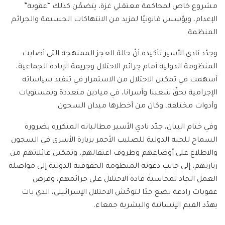
مشروع خاص لمحاكمة معتقلي غزة، يتضمّن كذلك “عقوبة”
الإعدام، ويؤسس قانونيًا لمزيد من الانتهاكات الجسيمة والجرائم
المنظمة.
وجدّد نادي الأسير تأكيده أنّ حالة العجز الممنهجة التي أصابت
المنظومة الدولية أمام جرائم الاحتلال وجريمة الإبادة الجماعية،
أسهمت في تمكين الاحتلال من الاستمرار في تنفيذ سياساته
الإجرامية بحقّ شعبنا وأسرانا، في ميادين متعددة وبمستويات
وأدوات مختلفة، وكان من أخطرها ميدان السجون.
وفي ختام البيان، جدّد نادي الأسير مطالباته المتكررة بضرورة
السماح للجنة الدولية للصليب الأحمر بزيارة الأسرى في السجون
والاطلاع على أوضاعهم وظروف اعتقالهم، وتمكين عائلاتهم من
زيارتهم، إلى جانب دعوته المنظومة الحقوقية الدولية إلى مواصلة
العمل الجاد لمحاسبة قادة الاحتلال على جرائمهم، وفرض
عقوبات رادعة تضع حدًا لتوحّش الاحتلال الإسرائيلي، الذي بات
يهدّد القيم الإنسانية والبشرية جمعاء.