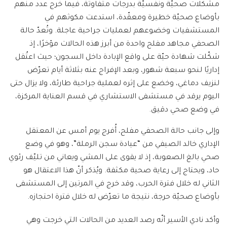
مشكلات صحيّة ونفسيّة بدرجات متفاوتة، فيما خرج عدد منهم
بأوضاع صحيّة خطيرة ومعقّدة، استدعت مكوثهم في
المستشفيات وخضوعهم لعمليات جراحية عاجلة. وتُعدّ حالة
الصحفي مجاهد مفلح واحدة من أبرز هذه الحالات مؤخرًا، إذ
شكّلت شهادة حيّة على واقع الإبادة داخل السجون؛ حيث اعتُقل
إداريًا لنحو سبعة شهور، وبعد الإفراج عنه بثلاثة أيام تعرّض
لنزيف دماغي، وخضع على إثره لعملية جراحية طارئة، ولا يزال حتى
اليوم يرقد في مستشفى الاستشاري في قسم العناية المركزة،
في وضع صحي دقيق.
وإلى جانب حالة الصحفي مفلح، أُفرج يوم أمس عن المعتقل
الإداري خالد الصيفي من “عيادة سجن الرملة”، وهو في وضع
صحي بالغ الصعوبة، إذ لا يقوى على المشي ويعاني من تليّف رئوي
حاد، ويحتاج إلى رعاية صحية مكثفة. ويُذكر أنّ هذا الاعتقال هو
الثاني له خلال فترة الحرب، وقد خرج في المرتين إلى المستشفى
بأوضاع صحيّة حرجة، نتيجة ما تعرّض له خلال فترة احتجازه.
وأكد نادي الأسير أنّه رصد العديد من الحالات التي خرجت وهي