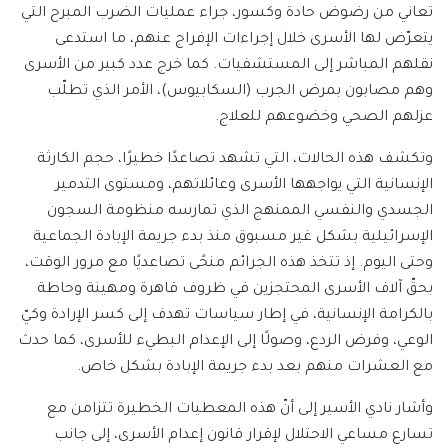
تعاني من رضوض حادة وكسور، جراء عمليات الضرب المبرح التي
يتعرّض لها الأسرى خلال إجراءات الإفراج عنهم، ما استدعى
نقلهم المباشر إلى المستشفيات. كما خرج عدد كبير من الأسرى
وهم مصابون بمرض الجرب (السكابيوس)، الأمر الذي تطلّب
عزلهم الصحي وخضوعهم للعلاج.
وتكشف هذه الحالات، التي تشهد تصاعدًا خطيرًا، حجم الكارثة
الإنسانية التي يواجهها الأسرى وعائلاتهم، ومستوى التدمير
الجسدي والنفسي الممنهج الذي تمارسه منظومة السجون
الإسرائيلية بشكل غير مسبوق منذ بدء جريمة الإبادة الجماعية
وحتى اليوم. إذ تتخذ هذه الجرائم منحًى تصاعديًا مع مرور الوقت،
بحقّ آلاف الأسرى المحتجزين في ظروف قاهرة ومهينة وحاطة
بالكرامة الإنسانية، في إطار سياسات تهدف إلى كسر الإرادة وكيّ
الوعي، وفرض الردع، وصولًا إلى الإعدام البطيء للأسرى، كما حدث
مع العشرات منهم بعد بدء جريمة الإبادة بشكل خاص.
وأشار نادي الأسير إلى أنّ هذه المعطيات الخطيرة تتزامن مع
تسارع مساعي الاحتلال لإقرار قانون إعدام الأسرى، إلى جانب