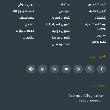
أخبار القدس
رياضة
عربي ودولي
أخبار محلية
سياسي
فلسطينيو 48
إقتصاد
شؤون أسرى
مساعدات
بودكاست غزة
شؤون إسرائيلية
مطبخ
بوست
شؤون دولية
مقالات وأراء
تقارير
شؤون عربية
منوعات
تكنولوجيا
صحة وجمال
تابعنا على
اتصل بنا
Sakkanaom71@gmail.com
00972599993896