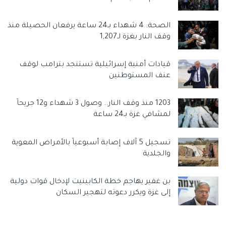
الصحة: 4 شهداء بـ24 ساعة يرفعان الحصيلة منذ
وقف النار بغزة لـ1,207
قيادات أمنية إسرائيلية تستنجد بترامب لوقف
عنف المستوطنين
1203 منذ وقف النار.. وصول 3 شهداء و12 جريحاً
لمشافي غزة بـ24 ساعة
تسجيل 5 آلاف إصابة أسبوعياً بالأمراض المعوية
والجلدية
بن غفير يهاجم خطة الكابينيت لإدخال قوات دولية
إلى غزة ويكرر دعوته لتهجير السكان