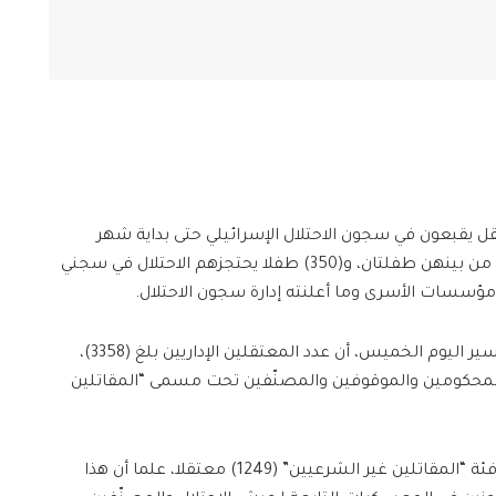
الأسير، إن أكثر من (9300) معتقل يقبعون في سجون الاحتلال الإسرائيلي حتى بداية شهر
شباط/فبراير 2026، بينهم (56) معتقلة، من بينهن طفلتان، و(350) طفلا يحتجزهم الاحتلال في سجني
سسات الأسرى وما أعلنته إدارة سجون الاحتلال.
وأظهرت المعطيات التي نشرها نادي الأسير اليوم الخميس، أن عدد المعتقلين الإداريين بلغ (3358)،
 المحكومين والموقوفين والمصنّفين تحت مسمى “المقاتلين
كما بلغ عدد من صنّفهم الاحتلال ضمن فئة “المقاتلين غير الشرعيين” (1249) معتقلا، علما أن هذا