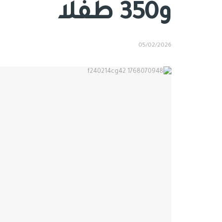
و350 طفلا
05/02/2026