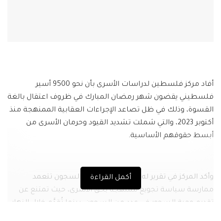
أفاد مركز فلسطين لدراسات الأسرى بأن نحو 9500 أسير
فلسطيني يقضون شهر رمضان المبارك في ظروف اعتقال بالغة
القسوة، وذلك في ظل تصاعد الإجراءات العقابية الممنهجة منذ
أكتوبر 2023، والتي شملت تشديد القيود وحرمان الأسرى من
أبسط حقوقهم الأساسية.
وأكد المركز في تقرير له، يوم الأحد، أن إدارة السجون تتعمد
أكمل القراءة
ممارسة سياسة تجويع ممنهجة بحق الأسرى، حيث تمتنع عن
تقديم وجبة السحور في عدد من السجون، بينما تُقدَّم خلال النهار
كميات قليلة من الطعام رديء النوعية، مما يضطر الأسرى إلى