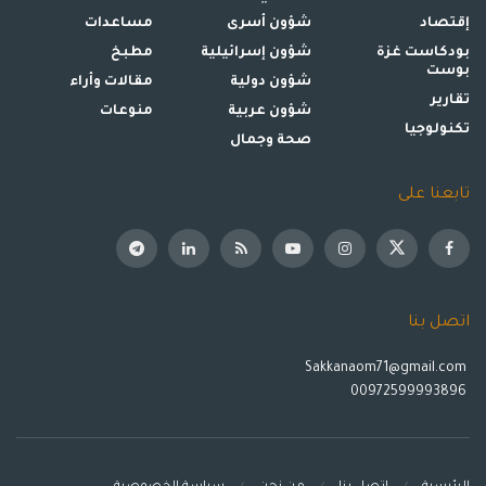
إقتصاد
شؤون أسرى
مساعدات
بودكاست غزة
شؤون إسرائيلية
مطبخ
بوست
شؤون دولية
مقالات وأراء
تقارير
شؤون عربية
منوعات
تكنولوجيا
صحة وجمال
تابعنا على
اتصل بنا
Sakkanaom71@gmail.com
00972599993896