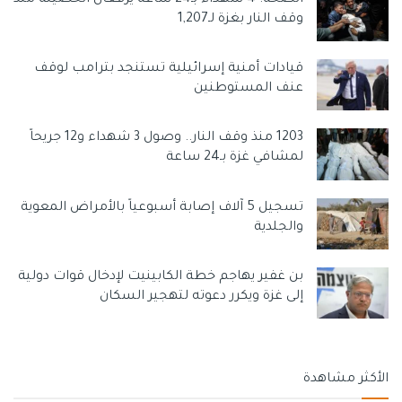
الإفطار والسحور والتلاعب بأوقات وكميات الطعام المقدمة
وقف النار بغزة لـ1,207
لزيادة معاناتهم.
وسوم:
اخبار الاسرى
الاسرى في سجون الاحتلال
قيادات أمنية إسرائيلية تستنجد بترامب لوقف
عنف المستوطنين
معاناة الاسرى في سجون الاحتلال
1203 منذ وقف النار.. وصول 3 شهداء و12 جريحاً
لمشافي غزة بـ24 ساعة
تسجيل 5 آلاف إصابة أسبوعياً بالأمراض المعوية
والجلدية
بن غفير يهاجم خطة الكابينيت لإدخال قوات دولية
إلى غزة ويكرر دعوته لتهجير السكان
الأكثر مشاهدة