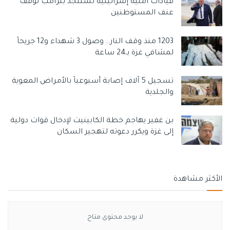
قيادات أمنية إسرائيلية تستنجد بترامب لوقف
عنف المستوطنين
1203 منذ وقف النار.. وصول 3 شهداء و12 جريحاً
لمشافي غزة بـ24 ساعة
تسجيل 5 آلاف إصابة أسبوعياً بالأمراض المعوية
والجلدية
بن غفير يهاجم خطة الكابينيت لإدخال قوات دولية
إلى غزة ويكرر دعوته لتهجير السكان
الأكثر مشاهدة
لا يوجد محتوى متاح