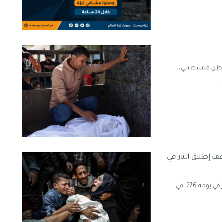
واطن فلسطيني،
 إطلاق النار في
واصل جيش الاحتلال الاسرائيلي خروقاته لملف وقف إطلاق النار في يومه 276. في