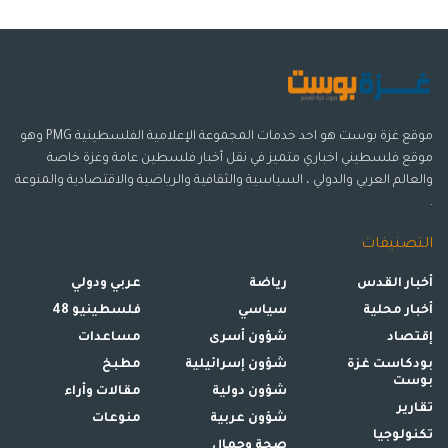
موقع غزة بوست هو احد خدمات المجموعة الإعلامية الفلسطينية PMG وهو
موقع فلسطيني اخباري متميز في نقل أخبار فلسطين عامة وغزة خاصة
والعالم العربي والدولي ، السياسية والثقافية والرياضية والاقتصادية والمنوعة
.
التصنيفات
أخبار القدس
رياضة
عربي ودولي
أخبار محلية
سياسي
فلسطينيو 48
إقتصاد
شؤون أسرى
مساعدات
بودكاست غزة
شؤون إسرائيلية
مطبخ
بوست
شؤون دولية
مقالات وأراء
تقارير
شؤون عربية
منوعات
تكنولوجيا
صحة وجمال