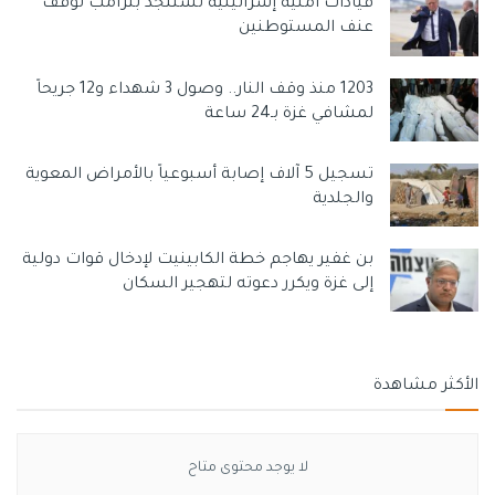
قيادات أمنية إسرائيلية تستنجد بترامب لوقف
عنف المستوطنين
1203 منذ وقف النار.. وصول 3 شهداء و12 جريحاً
لمشافي غزة بـ24 ساعة
تسجيل 5 آلاف إصابة أسبوعياً بالأمراض المعوية
والجلدية
بن غفير يهاجم خطة الكابينيت لإدخال قوات دولية
إلى غزة ويكرر دعوته لتهجير السكان
الأكثر مشاهدة
لا يوجد محتوى متاح