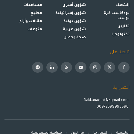
إقتصاد
شؤون أسرى
مساعدات
بودكاست غزة
شؤون إسرائيلية
مطبخ
بوست
شؤون دولية
مقالات وأراء
تقارير
شؤون عربية
منوعات
تكنولوجيا
صحة وجمال
تابعنا على
اتصل بنا
Sakkanaom71@gmail.com
00972599993896
الرئيسية
إتصل بنا
من نحن
سياسة الخصوصية