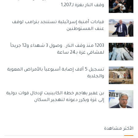
وقف النار بغزة لـ1,207
قيادات أمنية إسرائيلية تستنجد بترامب لوقف
عنف المستوطنين
1203 منذ وقف النار.. وصول 3 شهداء و12 جريحاً
لمشافي غزة بـ24 ساعة
تسجيل 5 آلاف إصابة أسبوعياً بالأمراض المعوية
والجلدية
بن غفير يهاجم خطة الكابينيت لإدخال قوات دولية
إلى غزة ويكرر دعوته لتهجير السكان
الأكثر مشاهدة